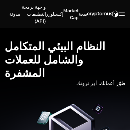
واجهة برمجة
Market
بقعة
إكسبلورر
التطبيقات
مدونة
Cap
(API)
النظام البيئي المتكامل
والشامل للعملات
المشفرة
طوّر أعمالك. أدِر ثروتك