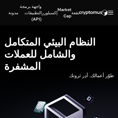
واجهة برمجة
Market
بقعة
إكسبلورر
التطبيقات
مدونة
Cap
(API)
النظام البيئي المتكامل
والشامل للعملات
المشفرة
طوّر أعمالك. أدِر ثروتك