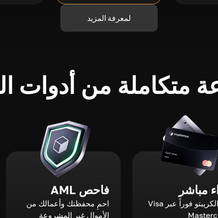
لمعرفة المزيد
 متكاملة من أدوات الك
 مباشر
فاحص AML
اشترِ الكريبتو فوراً عبر Visa
احمِ محفظتك وأعمالك من
الأموال غير المشروعة