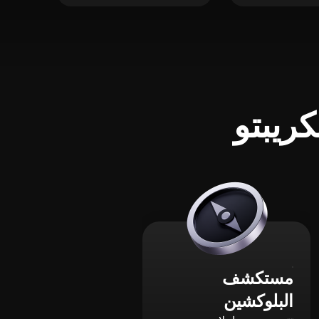
ريبتو
مستكشف
البلوكشين