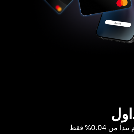
اول
ن 0.04% فقط