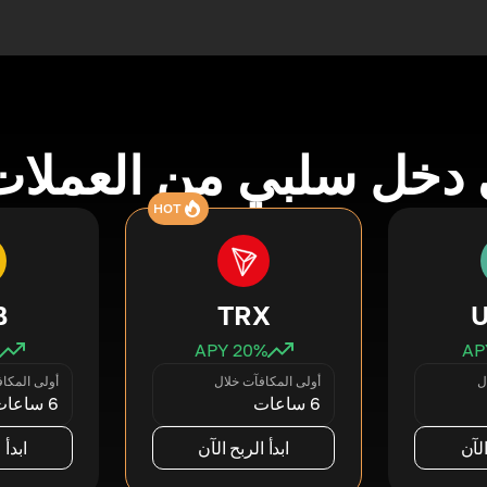
دخل سلبي من العملات
HOT
B
TRX
20
% APY
ل
أولى المكافآت خلال
أولى المكا
6 ساعات
6 ساعات
الآن
ابدأ الربح الآن
ابدأ 