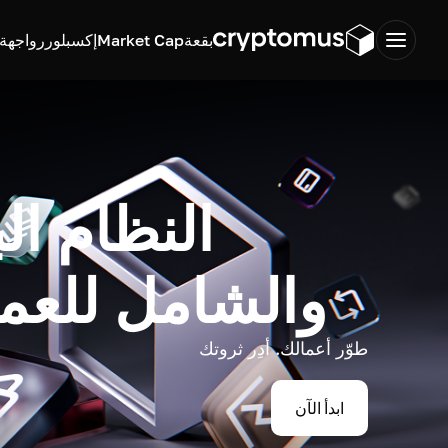
بقعة
Market Cap
إكسبلورر
واجهة ب
النظام ال
والشامل للعم
طوّر أعمالك. أدِر ثروتك
ابدأ الآن