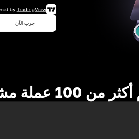
red by
TradingView
جرب الآن
 من 100 عملة مشفرة