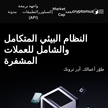
واجهة برمجة
Market
بقعة
إكسبلورر
التطبيقات
مدونة
Cap
(API)
النظام البيئي المتكامل
والشامل للعملات
المشفرة
طوّر أعمالك. أدِر ثروتك