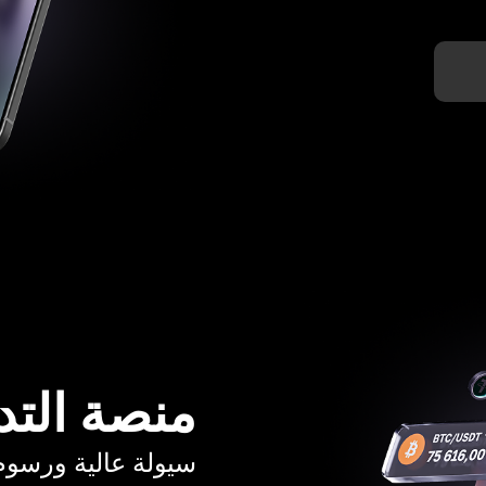
منصة التد
سيولة عالية ورسوم تبدأ م