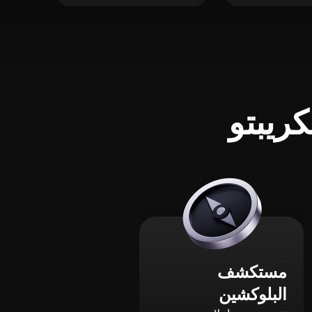
ريبتو
مستكشف
البلوكشين