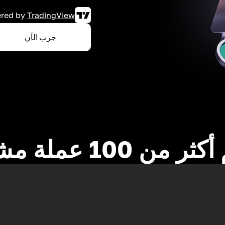
red by
TradingView
جرب الآن
 من 100 عملة مشفرة