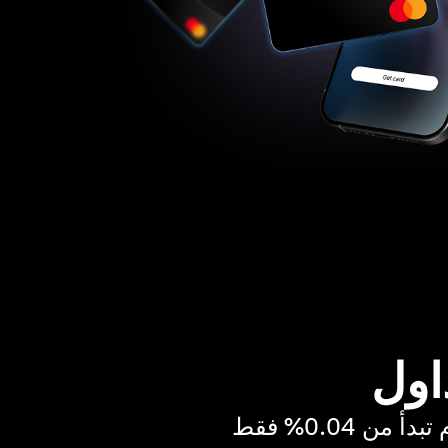
اول
ن 0.04% فقط