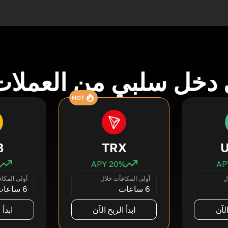
دخل سلبي من العملات
HOT
B
TRX
20
% APY
ل
أولى المكافآت خلال
أولى المكا
6 ساعات
6 ساعات
الآن
ابدأ الربح الآن
ابدأ 