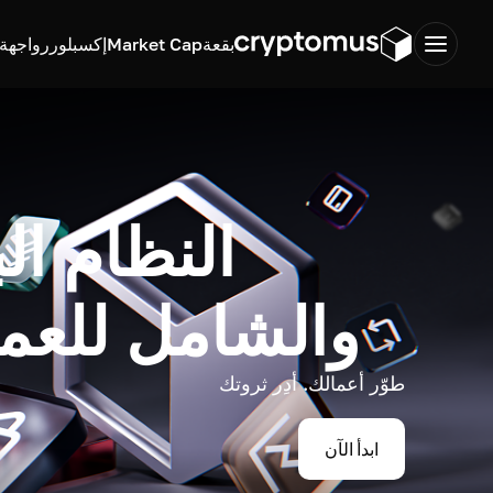
بقعة
Market Cap
إكسبلورر
واجهة ب
النظام ال
والشامل للعم
طوّر أعمالك. أدِر ثروتك
ابدأ الآن