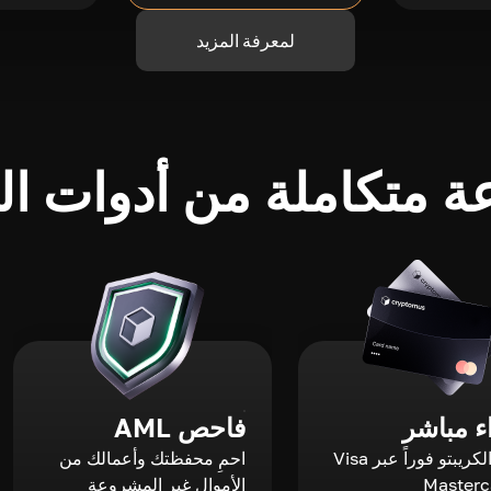
لمعرفة المزيد
 متكاملة من أدوات الك
 مباشر
فاحص AML
اشترِ الكريبتو فوراً عبر Visa
احمِ محفظتك وأعمالك من
الأموال غير المشروعة