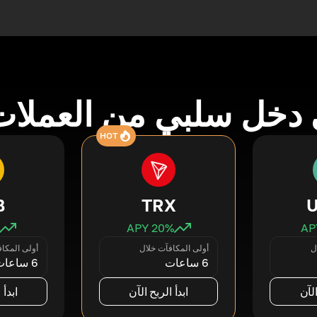
دخل سلبي من العملات
HOT
B
TRX
20
% APY
ل
أولى المكافآت خلال
أولى المكا
6 ساعات
6 ساعات
الآن
ابدأ الربح الآن
ابدأ 