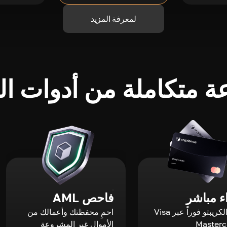
لمعرفة المزيد
 متكاملة من أدوات الك
 مباشر
فاحص AML
اشترِ الكريبتو فوراً عبر Visa
احمِ محفظتك وأعمالك من
الأموال غير المشروعة