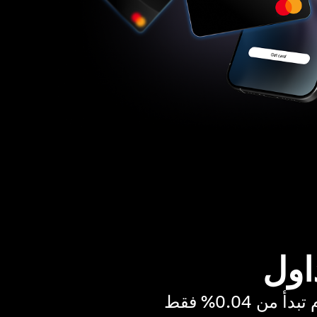
اول
ن 0.04% فقط