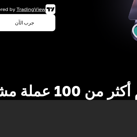
red by
TradingView
جرب الآن
 من 100 عملة مشفرة