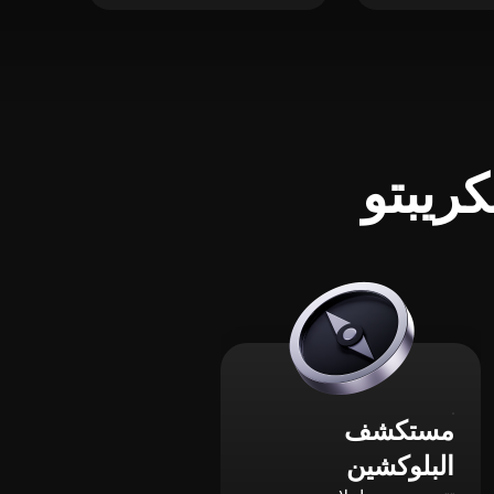
ريبتو
مستكشف
البلوكشين