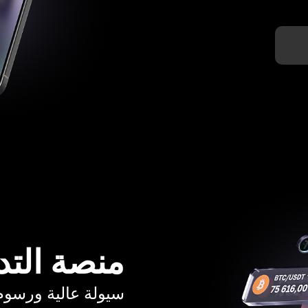
منصة التد
سيولة عالية ورسوم تبدأ م