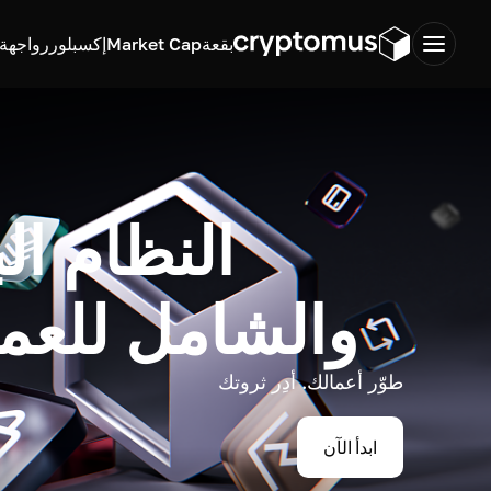
بقعة
Market Cap
إكسبلورر
واجهة ب
النظام ال
والشامل للعم
طوّر أعمالك. أدِر ثروتك
ابدأ الآن