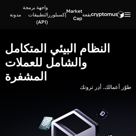
واجهة برمجة
Market
بقعة
إكسبلورر
التطبيقات
مدونة
Cap
(API)
النظام البيئي المتكامل
والشامل للعملات
المشفرة
طوّر أعمالك. أدِر ثروتك