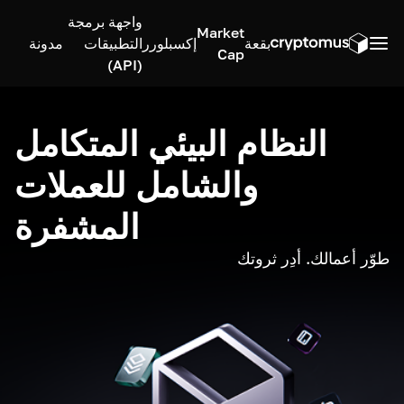
واجهة برمجة
Market
بقعة
إكسبلورر
التطبيقات
مدونة
Cap
(API)
النظام البيئي المتكامل
والشامل للعملات
المشفرة
طوّر أعمالك. أدِر ثروتك