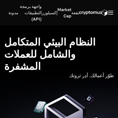
واجهة برمجة
Market
بقعة
إكسبلورر
التطبيقات
مدونة
Cap
(API)
النظام البيئي المتكامل
والشامل للعملات
المشفرة
طوّر أعمالك. أدِر ثروتك