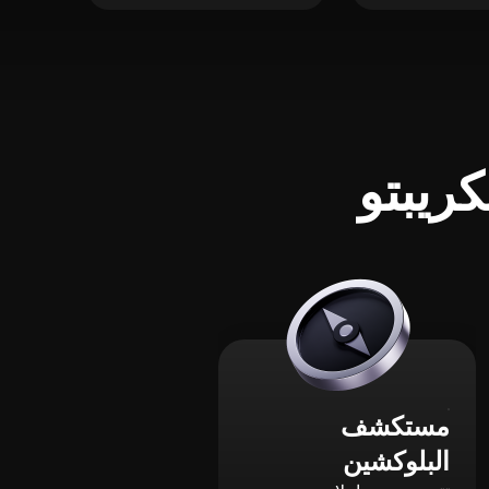
ريبتو
مستكشف
البلوكشين