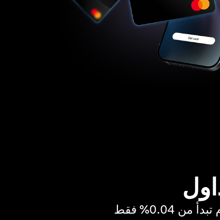
اول
ن 0.04% فقط