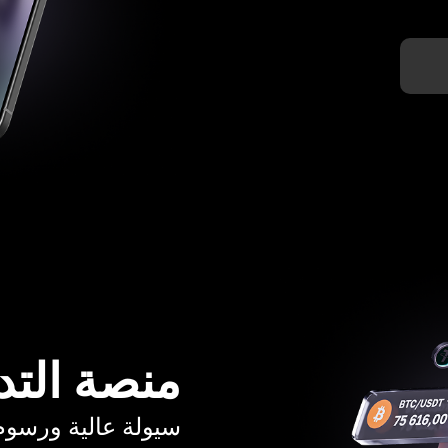
منصة التد
سيولة عالية ورسوم تبدأ م