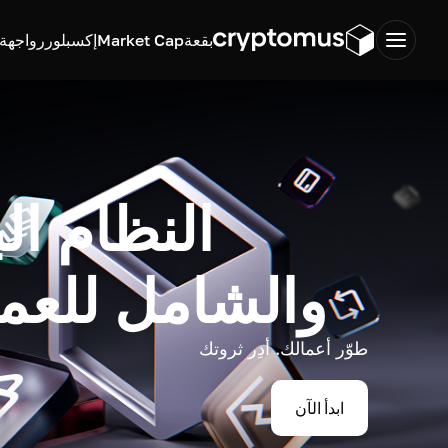
بقعة
Market Cap
إكسبلورر
واجهة ب
النظام ال
والشامل للعم
طوّر أعمالك. أدِر ثروتك
ابدأ الآن