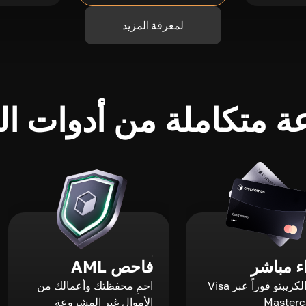
لمعرفة المزيد
 متكاملة من أدوات الك
 مباشر
فاحص AML
اشترِ الكريبتو فوراً عبر Visa
احمِ محفظتك وأعمالك من
الأموال غير المشروعة