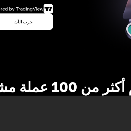
red by
TradingView
جرب الآن
 من 100 عملة مشفرة