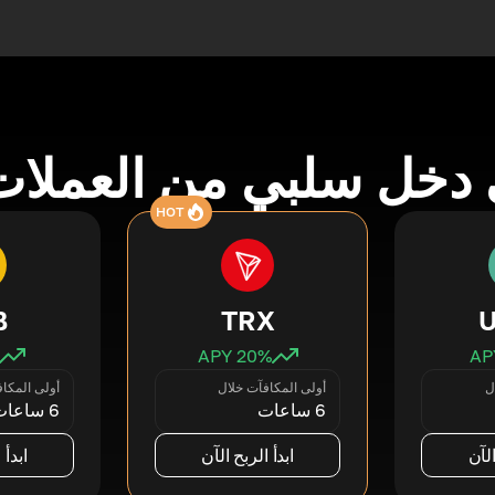
دخل سلبي من العملات
HOT
B
TRX
20
% APY
ل
أولى المكافآت خلال
أولى المكا
6 ساعات
6 ساعات
الآن
ابدأ الربح الآن
ابدأ 