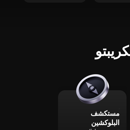
ريبتو
مستكشف
البلوكشين