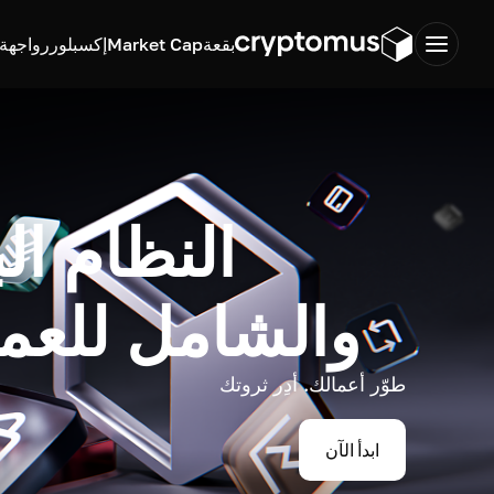
بقعة
Market Cap
إكسبلورر
واجهة ب
النظام ال
والشامل للعم
طوّر أعمالك. أدِر ثروتك
ابدأ الآن