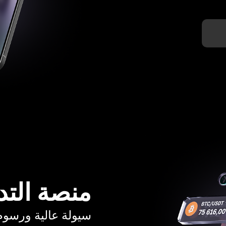
منصة التد
سيولة عالية ورسوم تبدأ م