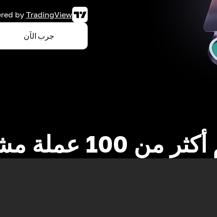
red by
TradingView
جرب الآن
 من 100 عملة مشفرة