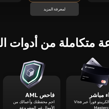
لمعرفة المزيد
 متكاملة من أدوات الك
 مباشر
فاحص AML
اشترِ الكريبتو فوراً عبر Visa
احمِ محفظتك وأعمالك من
الأموال غير المشروعة