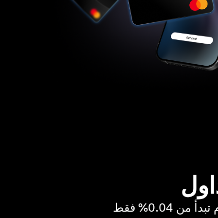
اول
ن 0.04% فقط