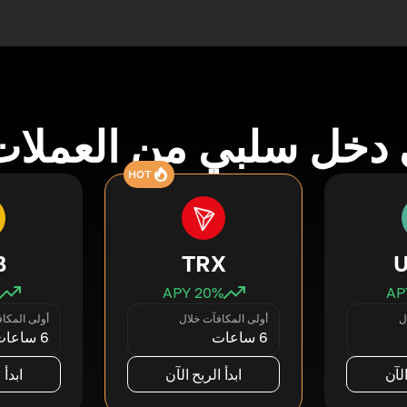
دخل سلبي من العملات
HOT
B
TRX
20
% APY
ل
أولى المكافآت خلال
أولى المكا
6 ساعات
6 ساعات
الآن
ابدأ الربح الآن
ابدأ 