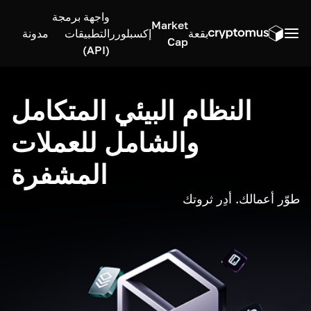
واجهة برمجة
Market
بقعة
إكسبلورر
التطبيقات
مدونة
Cap
(API)
النظام البيئي المتكامل
والشامل للعملات
المشفرة
طوّر أعمالك. أدِر ثروتك