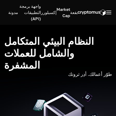
واجهة برمجة
Market
بقعة
إكسبلورر
التطبيقات
مدونة
Cap
(API)
النظام البيئي المتكامل
والشامل للعملات
المشفرة
طوّر أعمالك. أدِر ثروتك