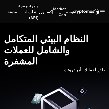
واجهة برمجة
Market
بقعة
إكسبلورر
التطبيقات
مدونة
Cap
(API)
النظام البيئي المتكامل
والشامل للعملات
المشفرة
طوّر أعمالك. أدِر ثروتك