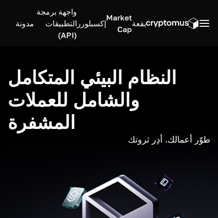
واجهة برمجة
Market
بقعة
إكسبلورر
التطبيقات
مدونة
Cap
(API)
النظام البيئي المتكامل
والشامل للعملات
المشفرة
طوّر أعمالك. أدِر ثروتك