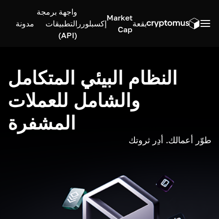
واجهة برمجة
Market
بقعة
إكسبلورر
التطبيقات
مدونة
Cap
(API)
النظام البيئي المتكامل
والشامل للعملات
المشفرة
طوّر أعمالك. أدِر ثروتك