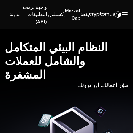
واجهة برمجة
Market
بقعة
إكسبلورر
التطبيقات
مدونة
Cap
(API)
النظام البيئي المتكامل
والشامل للعملات
المشفرة
طوّر أعمالك. أدِر ثروتك