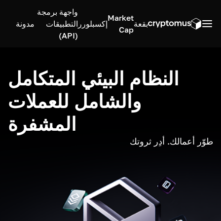
واجهة برمجة
Market
بقعة
إكسبلورر
التطبيقات
مدونة
Cap
(API)
النظام البيئي المتكامل
والشامل للعملات
المشفرة
طوّر أعمالك. أدِر ثروتك