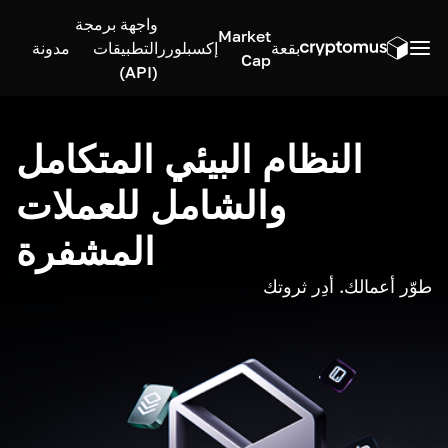
واجهة برمجة
Market
بقعة
إكسبلورر
التطبيقات
مدونة
Cap
(API)
النظام البيئي المتكامل
والشامل للعملات
المشفرة
طوّر أعمالك. أدِر ثروتك