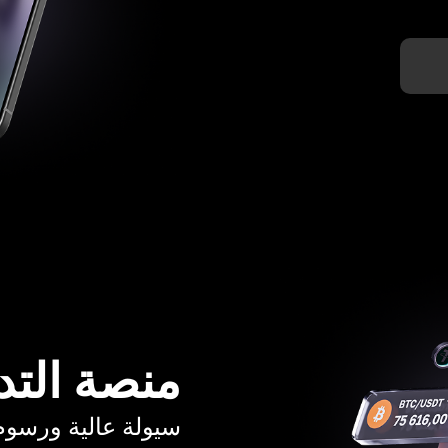
منصة التد
سيولة عالية ورسوم تبدأ م