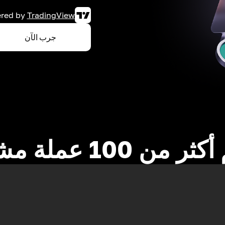
red by
TradingView
جرب الآن
 من 100 عملة مشفرة