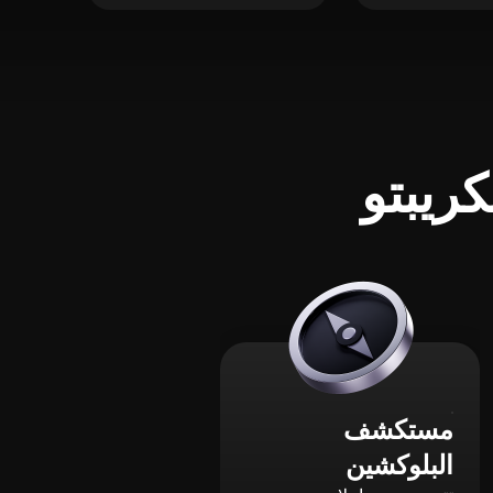
ريبتو
مستكشف
البلوكشين