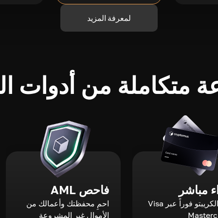
لمعرفة المزيد
 متكاملة من أدوات الك
 مباشر
فاحص AML
اشترِ الكريبتو فوراً عبر Visa
احمِ محفظتك وأعمالك من
الأموال غير المشروعة