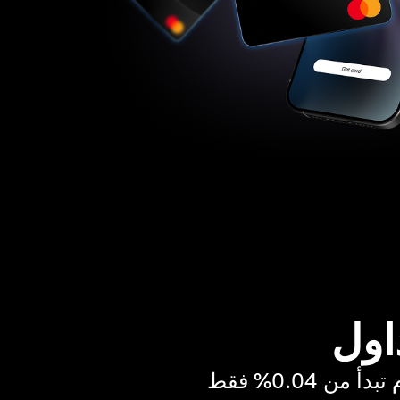
اول
ن 0.04% فقط