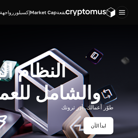
بقعة
Market Cap
إكسبلورر
واجهة ب
النظام ال
والشامل للعم
طوّر أعمالك. أدِر ثروتك
ابدأ الآن