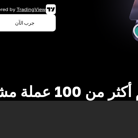
red by
TradingView
جرب الآن
 من 100 عملة مشفرة