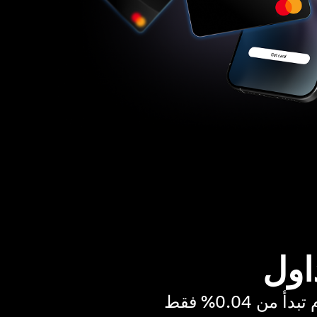
اول
ن 0.04% فقط