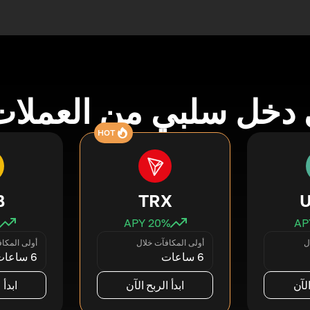
دخل سلبي من العملات
HOT
B
TRX
20
% APY
ل
أولى المكافآت خلال
أولى المكا
6 ساعات
6 ساعات
الآن
ابدأ الربح الآن
ابدأ 