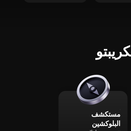
ريبتو
مستكشف
البلوكشين