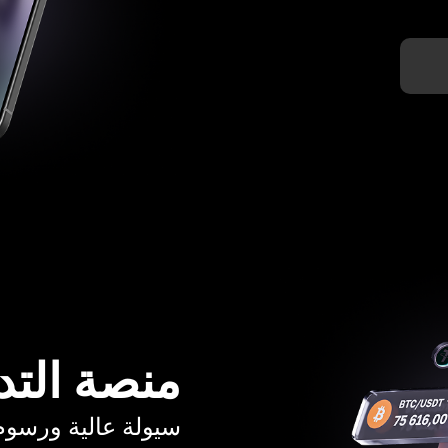
منصة التد
سيولة عالية ورسوم تبدأ م