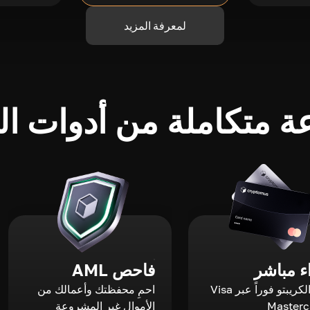
لمعرفة المزيد
 متكاملة من أدوات الك
 مباشر
فاحص AML
اشترِ الكريبتو فوراً عبر Visa
احمِ محفظتك وأعمالك من
الأموال غير المشروعة