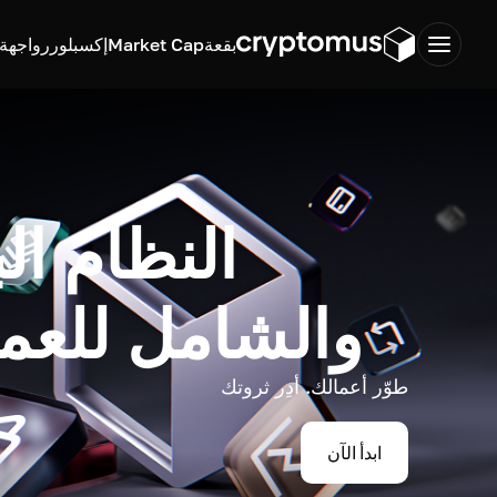
بقعة
Market Cap
إكسبلورر
واجهة ب
النظام ال
والشامل للعم
طوّر أعمالك. أدِر ثروتك
ابدأ الآن