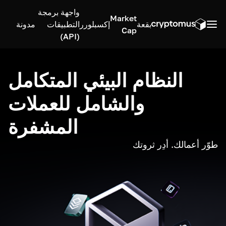
واجهة برمجة
Market
بقعة
إكسبلورر
التطبيقات
مدونة
Cap
(API)
النظام البيئي المتكامل
والشامل للعملات
المشفرة
طوّر أعمالك. أدِر ثروتك