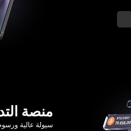
منصة التد
سيولة عالية ورسوم تبدأ م