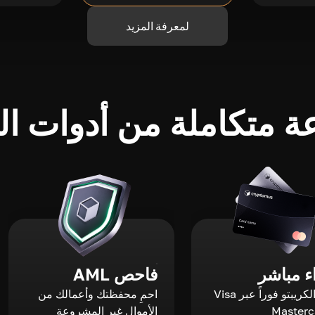
لمعرفة المزيد
 متكاملة من أدوات الك
 مباشر
فاحص AML
اشترِ الكريبتو فوراً عبر Visa
احمِ محفظتك وأعمالك من
الأموال غير المشروعة