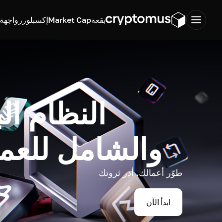
بقعة
Market Cap
إكسبلورر
واجهة ب
النظام ال
والشامل للعم
طوّر أعمالك. أدِر ثروتك
ابدأ الآن