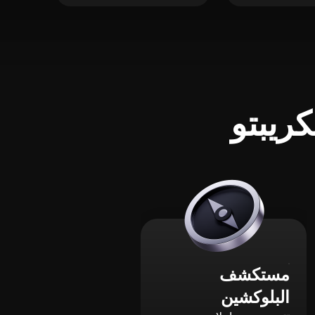
ريبتو
مستكشف
البلوكشين