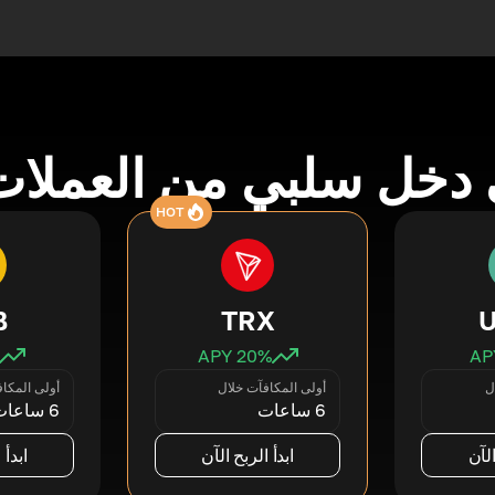
دخل سلبي من العملات
HOT
B
TRX
20
% APY
ل
أولى المكافآت خلال
أولى المكا
6 ساعات
6 ساعات
الآن
ابدأ الربح الآن
ابدأ 