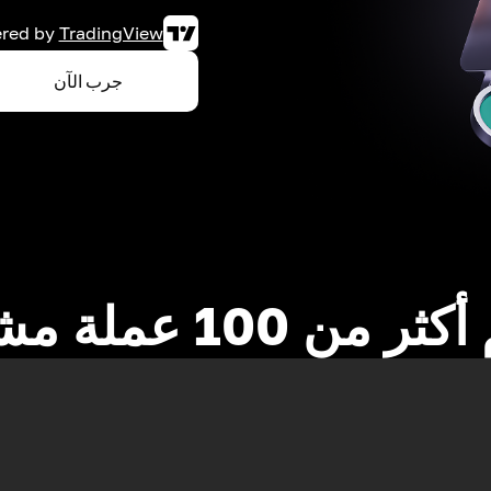
red by
TradingView
جرب الآن
 من 100 عملة مشفرة