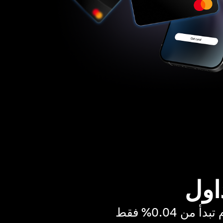
اول
ن 0.04% فقط