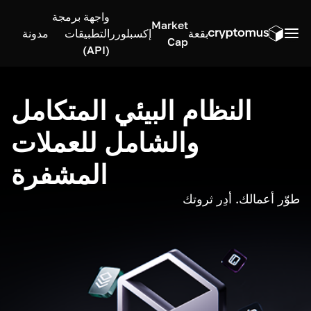
واجهة برمجة
Market
بقعة
إكسبلورر
التطبيقات
مدونة
Cap
(API)
النظام البيئي المتكامل
والشامل للعملات
المشفرة
طوّر أعمالك. أدِر ثروتك