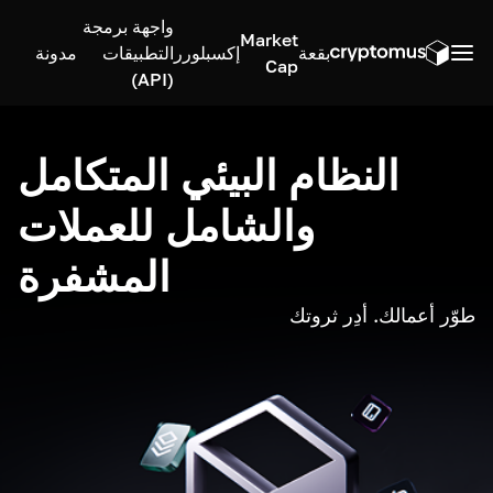
واجهة برمجة
Market
بقعة
إكسبلورر
التطبيقات
مدونة
Cap
(API)
النظام البيئي المتكامل
والشامل للعملات
المشفرة
طوّر أعمالك. أدِر ثروتك