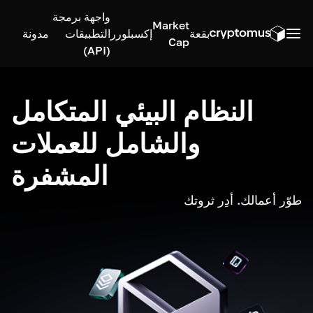
واجهة برمجة
Market
بقعة
إكسبلورر
التطبيقات
مدونة
Cap
(API)
النظام البيئي المتكامل
والشامل للعملات
المشفرة
طوّر أعمالك. أدِر ثروتك