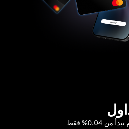
اول
ن 0.04% فقط