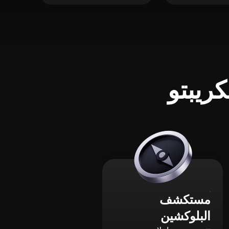
ريبتو
مستكشف
البلوكشين