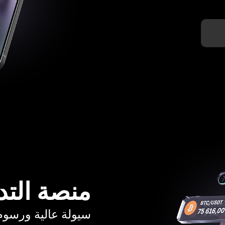
منصة التد
سيولة عالية ورسوم تبدأ م