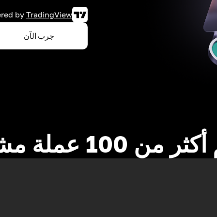
red by
TradingView
جرب الآن
 من 100 عملة مشفرة