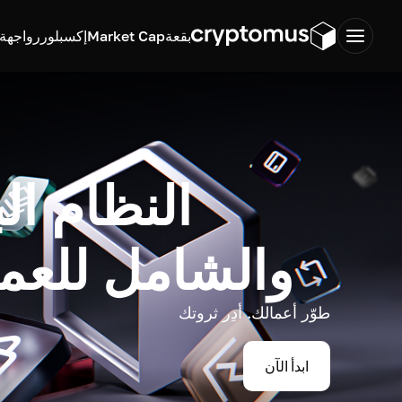
بقعة
Market Cap
إكسبلورر
واجهة ب
النظام ال
والشامل للعم
طوّر أعمالك. أدِر ثروتك
ابدأ الآن