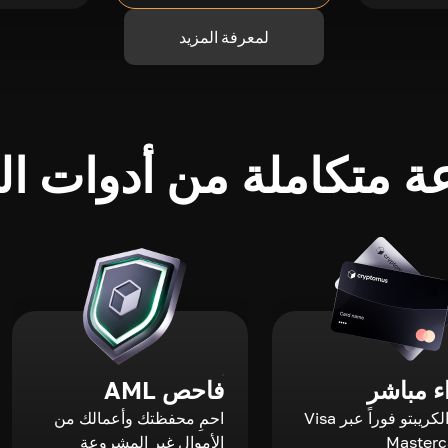
لمعرفة المزيد
 متكاملة من أدوات الك
 مباشر
فاحص AML
اشترِ الكريبتو فوراً عبر Visa
احمِ محفظتك وأعمالك من
الأموال غير المشروعة