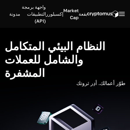
واجهة برمجة
Market
بقعة
إكسبلورر
التطبيقات
مدونة
Cap
(API)
النظام البيئي المتكامل
والشامل للعملات
المشفرة
طوّر أعمالك. أدِر ثروتك