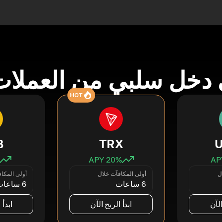
دخل سلبي من العملات
HOT
B
TRX
20
% APY
ل
أولى المكافآت خلال
أولى المكا
6 ساعات
6 ساعات
الآن
ابدأ الربح الآن
ابدأ 