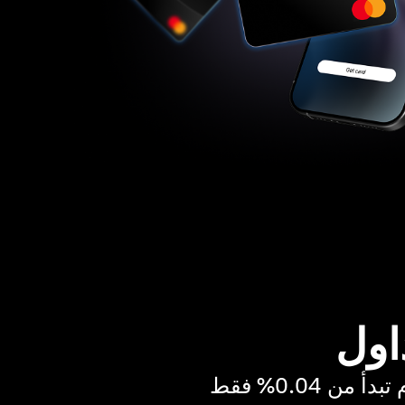
اول
ن 0.04% فقط