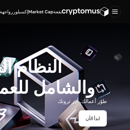
بقعة
Market Cap
إكسبلورر
واجهة ب
النظام ال
والشامل للعم
طوّر أعمالك. أدِر ثروتك
ابدأ الآن