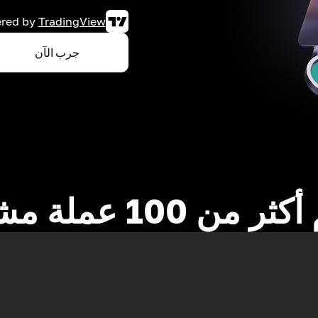
red by
TradingView
جرب الآن
 من 100 عملة مشفرة