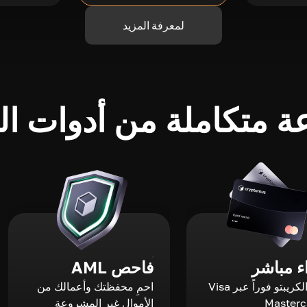
لمعرفة المزيد
 متكاملة من أدوات الك
 مباشر
فاحص AML
اشترِ الكريبتو فوراً عبر Visa
احمِ محفظتك وأعمالك من
الأموال غير المشروعة