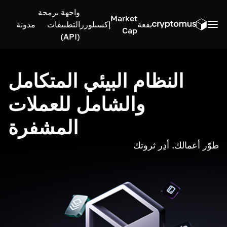
واجهة برمجة
Market
بقعة
إكسبلورر
التطبيقات
مدونة
Cap
(API)
النظام البيئي المتكامل
والشامل للعملات
المشفرة
طوّر أعمالك. أدِر ثروتك