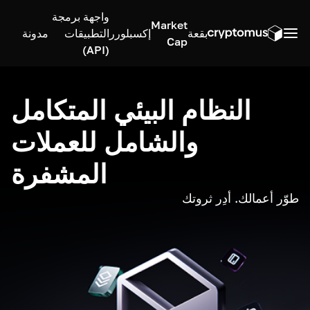
واجهة برمجة
Market
بقعة
إكسبلورر
التطبيقات
مدونة
Cap
(API)
النظام البيئي المتكامل
والشامل للعملات
المشفرة
طوّر أعمالك. أدِر ثروتك