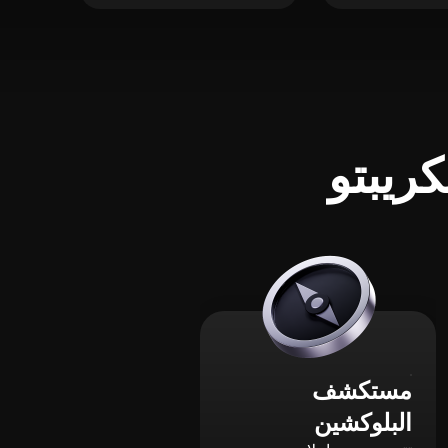
ريبتو
مستكشف
البلوكشين