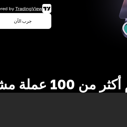
red by
TradingView
جرب الآن
 من 100 عملة مشفرة