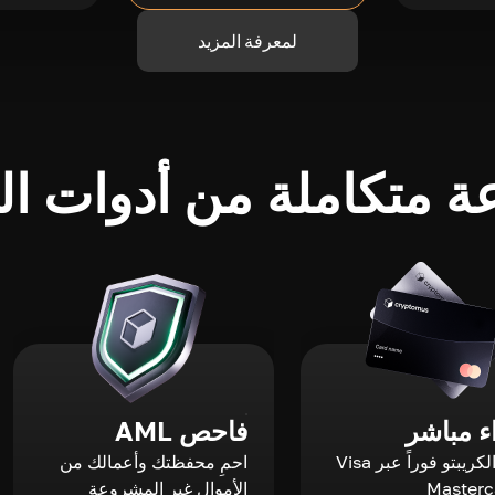
لمعرفة المزيد
 متكاملة من أدوات الك
 مباشر
فاحص AML
اشترِ الكريبتو فوراً عبر Visa
احمِ محفظتك وأعمالك من
الأموال غير المشروعة