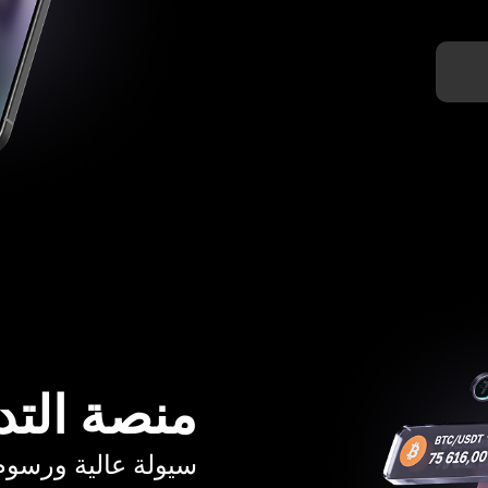
منصة التد
سيولة عالية ورسوم تبدأ م