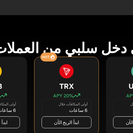
دخل سلبي من العملات
HOT
B
TRX
20
% APY
ل
أولى المكافآت خلال
أولى المكا
6 ساعات
6 ساعات
الآن
ابدأ الربح الآن
ابدأ 