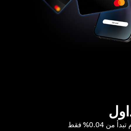
اول
ن 0.04% فقط