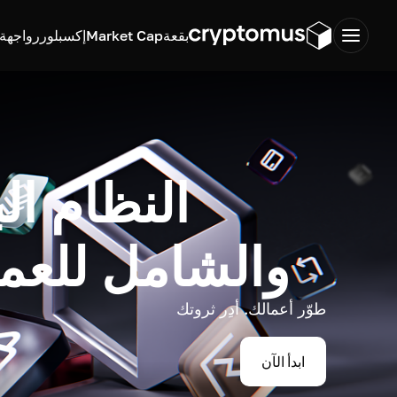
بقعة
Market Cap
إكسبلورر
واجهة ب
النظام ال
والشامل للعم
طوّر أعمالك. أدِر ثروتك
ابدأ الآن