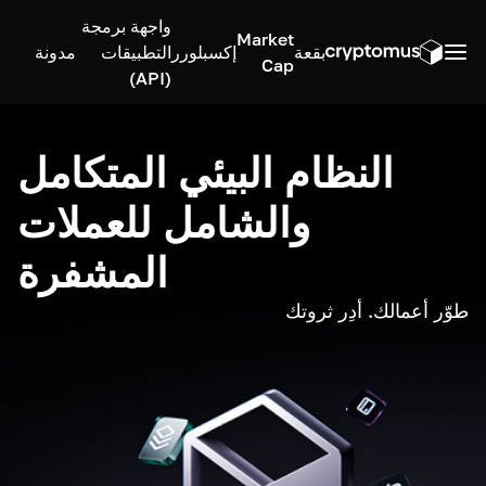
واجهة برمجة
Market
بقعة
إكسبلورر
التطبيقات
مدونة
Cap
(API)
النظام البيئي المتكامل
والشامل للعملات
المشفرة
طوّر أعمالك. أدِر ثروتك