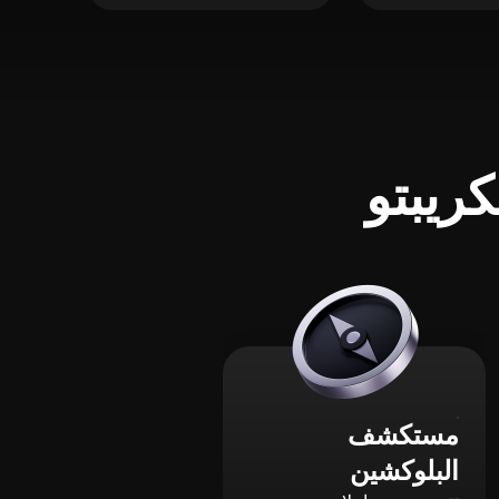
ريبتو
مستكشف
البلوكشين