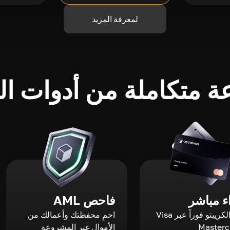
لمعرفة المزيد
 متكاملة من أدوات الك
 مباشر
فاحص AML
اشترِ الكريبتو فوراً عبر Visa
احمِ محفظتك وأعمالك من
الأموال غير المشروعة