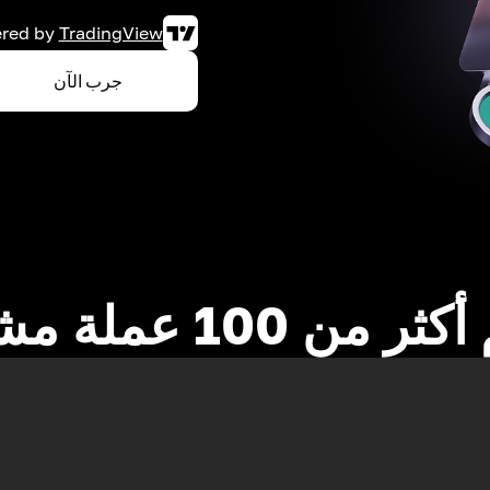
red by
TradingView
جرب الآن
 من 100 عملة مشفرة