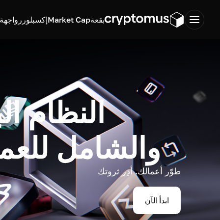
بقعة
Market Cap
إكسبلورر
واجهة ب
النظام ال
والشامل للعم
طوّر أعمالك. أدِر ثروتك
ابدأ الآن