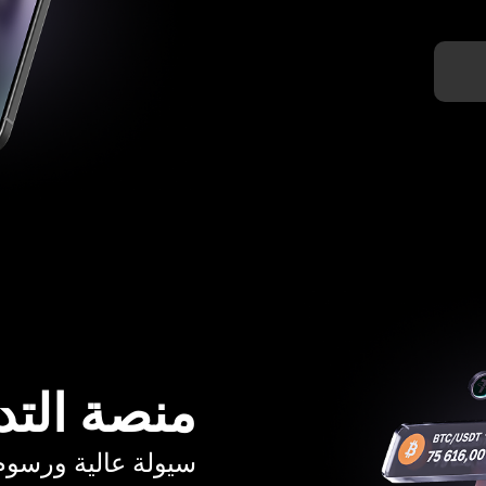
منصة التد
سيولة عالية ورسوم تبدأ م