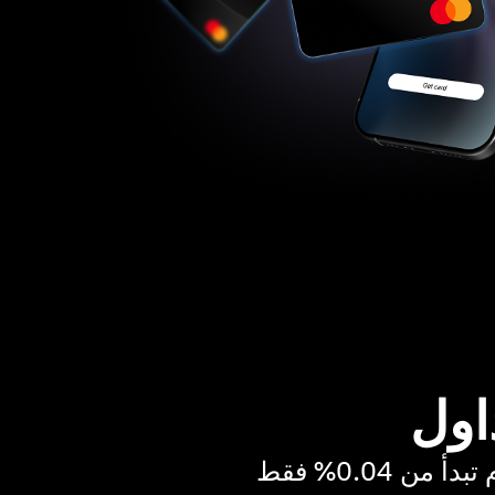
اول
ن 0.04% فقط