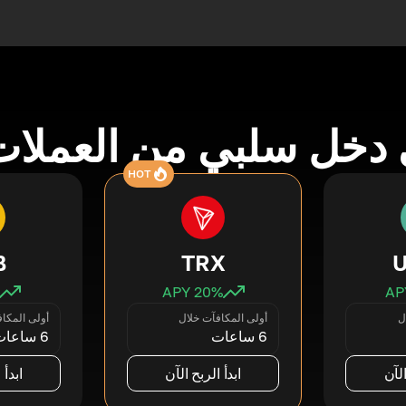
دخل سلبي من العملات
HOT
B
TRX
20
% APY
ل
أولى المكافآت خلال
أولى المكا
6 ساعات
6 ساعات
الآن
ابدأ الربح الآن
ابدأ 