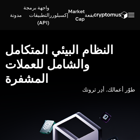
واجهة برمجة
Market
بقعة
إكسبلورر
التطبيقات
مدونة
Cap
(API)
النظام البيئي المتكامل
والشامل للعملات
المشفرة
طوّر أعمالك. أدِر ثروتك