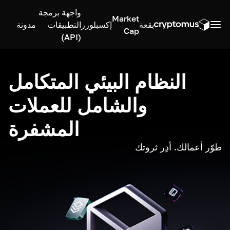
واجهة برمجة
Market
بقعة
إكسبلورر
التطبيقات
مدونة
Cap
(API)
النظام البيئي المتكامل
والشامل للعملات
المشفرة
طوّر أعمالك. أدِر ثروتك