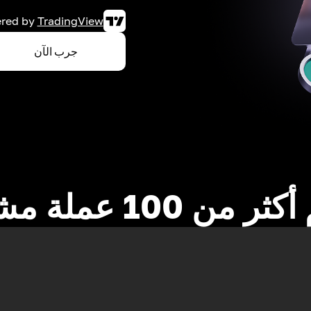
red by
TradingView
جرب الآن
 من 100 عملة مشفرة