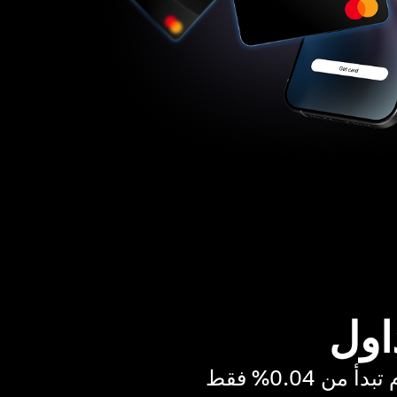
اول
ن 0.04% فقط