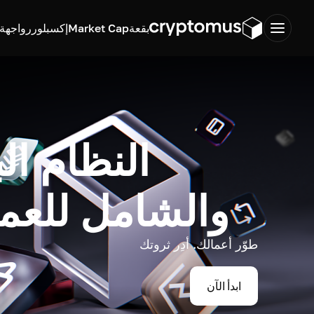
بقعة
Market Cap
إكسبلورر
واجهة ب
النظام ال
والشامل للعم
طوّر أعمالك. أدِر ثروتك
ابدأ الآن