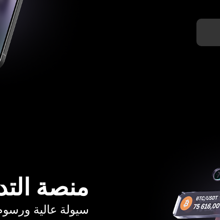
منصة التد
سيولة عالية ورسوم تبدأ م