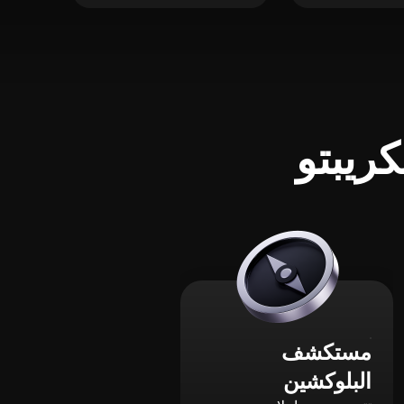
ريبتو
مستكشف
البلوكشين