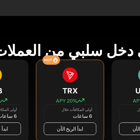
دخل سلبي من العملات
HOT
B
TRX
20
% APY
ل
أولى المكافآت خلال
أولى المكا
6 ساعات
6 ساعات
الآن
ابدأ الربح الآن
ابدأ 