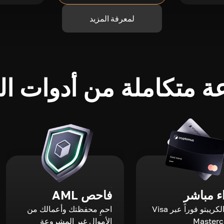
لمعرفة المزيد
 متكاملة من أدوات الك
 مباشر
فاحص AML
اشترِ الكريبتو فوراً عبر Visa
احمِ محفظتك وأعمالك من
الأموال غير المشروعة