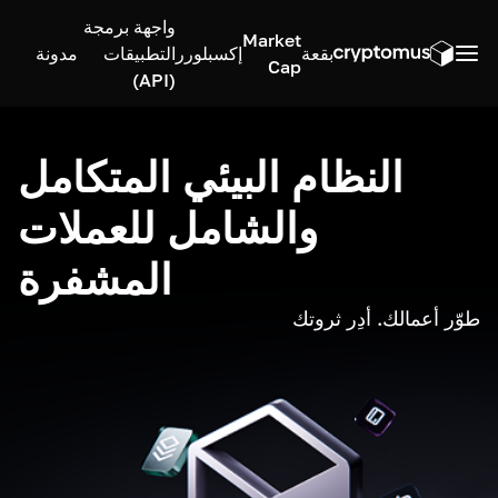
واجهة برمجة
Market
بقعة
إكسبلورر
التطبيقات
مدونة
Cap
(API)
النظام البيئي المتكامل
والشامل للعملات
المشفرة
طوّر أعمالك. أدِر ثروتك