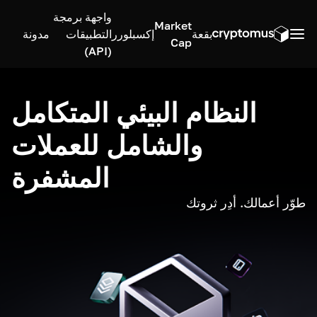
واجهة برمجة
Market
بقعة
إكسبلورر
التطبيقات
مدونة
Cap
(API)
النظام البيئي المتكامل
والشامل للعملات
المشفرة
طوّر أعمالك. أدِر ثروتك