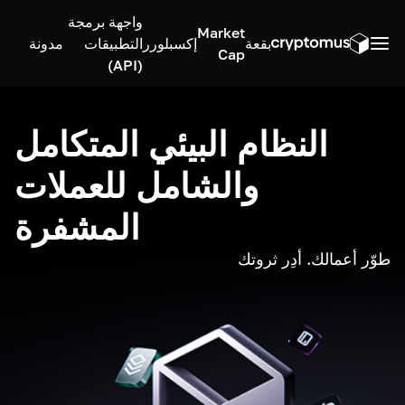
واجهة برمجة
Market
بقعة
إكسبلورر
التطبيقات
مدونة
Cap
(API)
النظام البيئي المتكامل
والشامل للعملات
المشفرة
طوّر أعمالك. أدِر ثروتك