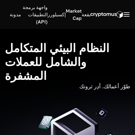
واجهة برمجة
Market
بقعة
إكسبلورر
التطبيقات
مدونة
Cap
(API)
النظام البيئي المتكامل
والشامل للعملات
المشفرة
طوّر أعمالك. أدِر ثروتك