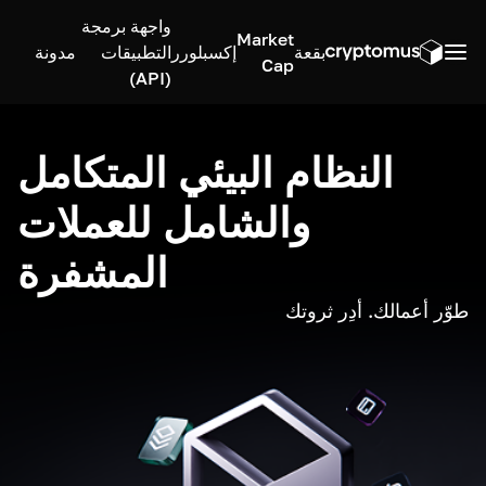
واجهة برمجة
Market
بقعة
إكسبلورر
التطبيقات
مدونة
Cap
(API)
النظام البيئي المتكامل
والشامل للعملات
المشفرة
طوّر أعمالك. أدِر ثروتك