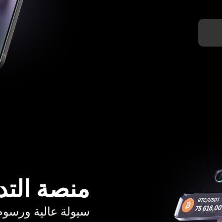
منصة التد
سيولة عالية ورسوم تبدأ م