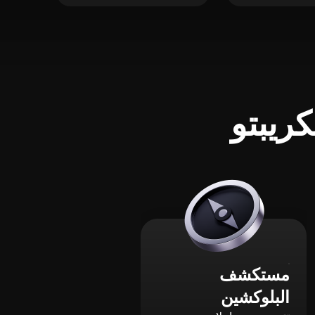
ريبتو
مستكشف
البلوكشين