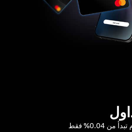
اول
ن 0.04% فقط