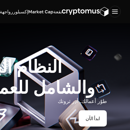
بقعة
Market Cap
إكسبلورر
واجهة ب
النظام ال
والشامل للعم
طوّر أعمالك. أدِر ثروتك
ابدأ الآن