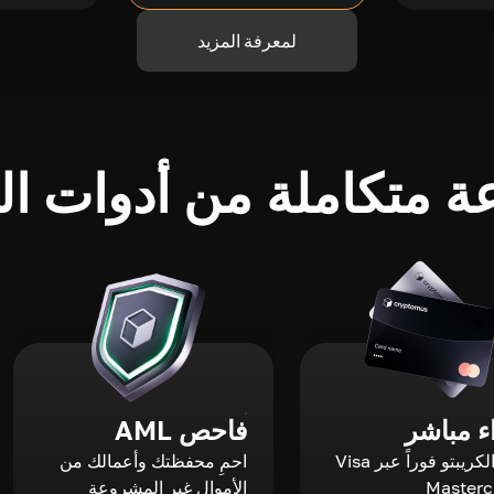
لمعرفة المزيد
 متكاملة من أدوات الك
 مباشر
فاحص AML
اشترِ الكريبتو فوراً عبر Visa
احمِ محفظتك وأعمالك من
الأموال غير المشروعة