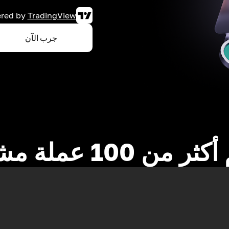
red by
TradingView
جرب الآن
 من 100 عملة مشفرة