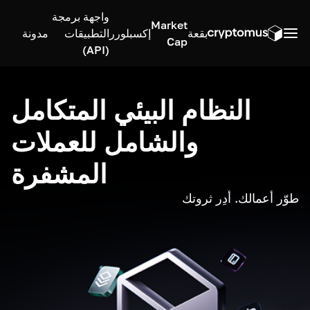
واجهة برمجة
Market
بقعة
إكسبلورر
التطبيقات
مدونة
Cap
(API)
النظام البيئي المتكامل
والشامل للعملات
المشفرة
طوّر أعمالك. أدِر ثروتك