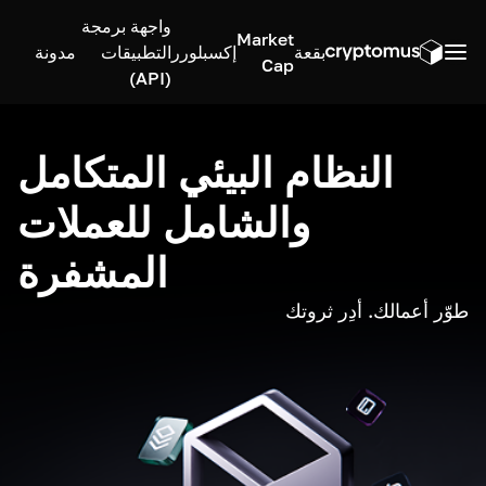
واجهة برمجة
Market
بقعة
إكسبلورر
التطبيقات
مدونة
Cap
(API)
النظام البيئي المتكامل
والشامل للعملات
المشفرة
طوّر أعمالك. أدِر ثروتك