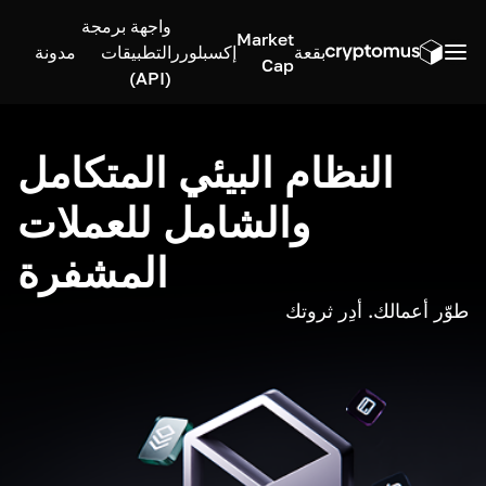
واجهة برمجة
Market
بقعة
إكسبلورر
التطبيقات
مدونة
Cap
(API)
النظام البيئي المتكامل
والشامل للعملات
المشفرة
طوّر أعمالك. أدِر ثروتك