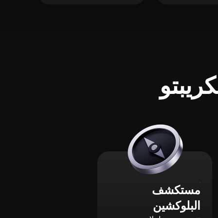
ريبتو
مستكشف
البلوكشين