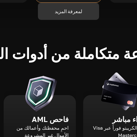
لمعرفة المزيد
 متكاملة من أدوات الك
 مباشر
فاحص AML
اشترِ الكريبتو فوراً عبر Visa
احمِ محفظتك وأعمالك من
الأموال غير المشروعة