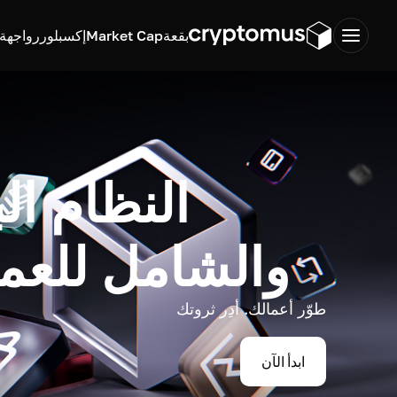
بقعة
Market Cap
إكسبلورر
واجهة ب
النظام ال
والشامل للعم
طوّر أعمالك. أدِر ثروتك
ابدأ الآن