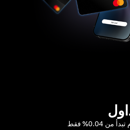
اول
ن 0.04% فقط