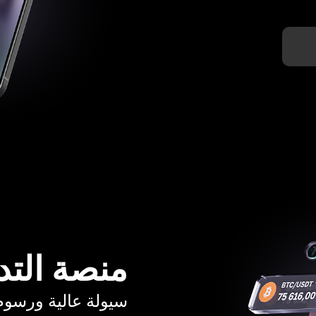
منصة التد
سيولة عالية ورسوم تبدأ م