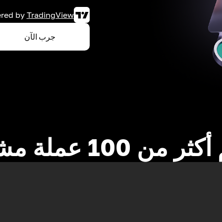
red by
TradingView
جرب الآن
 من 100 عملة مشفرة