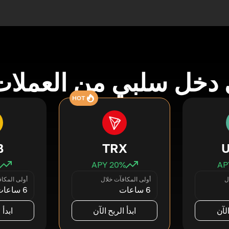
دخل سلبي من العملات
HOT
B
TRX
20
% APY
ل
أولى المكافآت خلال
أولى المكا
6 ساعات
6 ساعات
الآن
ابدأ الربح الآن
ابدأ 