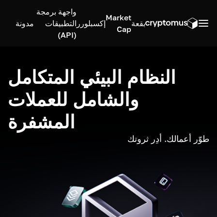
واجهة برمجة
Market
بقعة
إكسبلورر
التطبيقات
مدونة
Cap
(API)
النظام البيئي المتكامل
والشامل للعملات
المشفرة
طوّر أعمالك. أدِر ثروتك