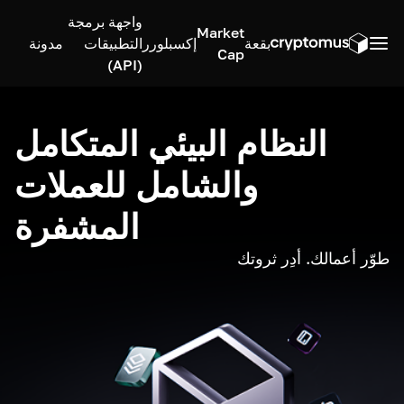
واجهة برمجة
Market
بقعة
إكسبلورر
التطبيقات
مدونة
Cap
(API)
النظام البيئي المتكامل
والشامل للعملات
المشفرة
طوّر أعمالك. أدِر ثروتك