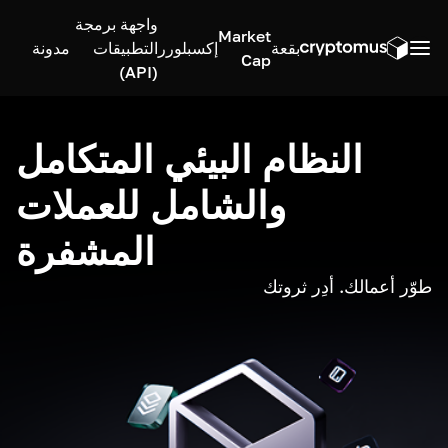
واجهة برمجة
Market
بقعة
إكسبلورر
التطبيقات
مدونة
Cap
(API)
النظام البيئي المتكامل
والشامل للعملات
المشفرة
طوّر أعمالك. أدِر ثروتك